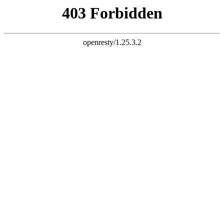
天生赢家一触即发凯发
服务宗旨：让客户满意
400-110-0059
产品服务
服务宗旨
服务范围
服务能力
技术培训
服务热线
服务网点
服务声明
咨询留言
节能服务
节能技术
节能控制
技术服务
活动信息
经典案例
在线咨询
顿汉布什讲堂
维修保养知识
FAQ查询
配件服务
配件展示
配件验证平台
服务验证平台