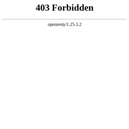
天生赢家一触即发凯发
服务宗旨：让客户满意
400-110-0059
产品服务
服务宗旨
服务范围
服务能力
技术培训
服务热线
服务网点
服务声明
咨询留言
节能服务
节能技术
节能控制
技术服务
活动信息
经典案例
在线咨询
顿汉布什讲堂
维修保养知识
FAQ查询
配件服务
配件展示
配件验证平台
服务验证平台